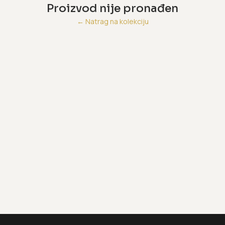
Proizvod nije pronađen
←
Natrag na kolekciju