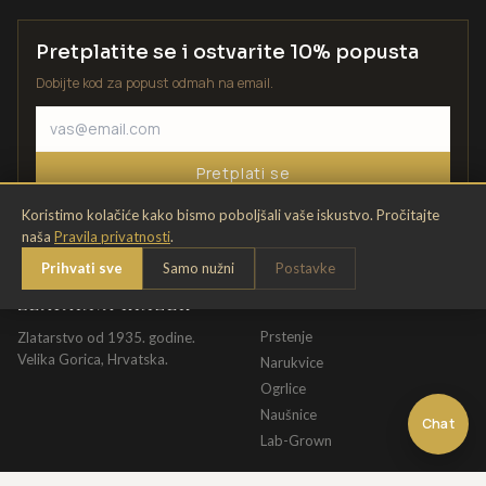
Pretplatite se i ostvarite 10% popusta
Dobijte kod za popust odmah na email.
Pretplati se
Koristimo kolačiće kako bismo poboljšali vaše iskustvo. Pročitajte
naša
Pravila privatnosti
.
Prihvati sve
Samo nužni
Postavke
ZLATARNA KRIŽEK
KATALOG
Prstenje
Zlatarstvo od 1935. godine.
Velika Gorica, Hrvatska.
Narukvice
Ogrlice
Naušnice
Chat
Lab-Grown