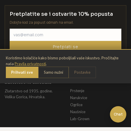
Pretplatite se i ostvarite 10% popusta
Dobijte kod za popust odmah na email.
Pretplati se
Koristimo kolačiće kako bismo poboljšali vaše iskustvo. Pročitajte
naša
Pravila privatnosti
.
Prihvati sve
Samo nužni
Postavke
ZLATARNA KRIŽEK
KATALOG
Prstenje
Zlatarstvo od 1935. godine.
Velika Gorica, Hrvatska.
Narukvice
Ogrlice
Naušnice
Chat
Lab-Grown