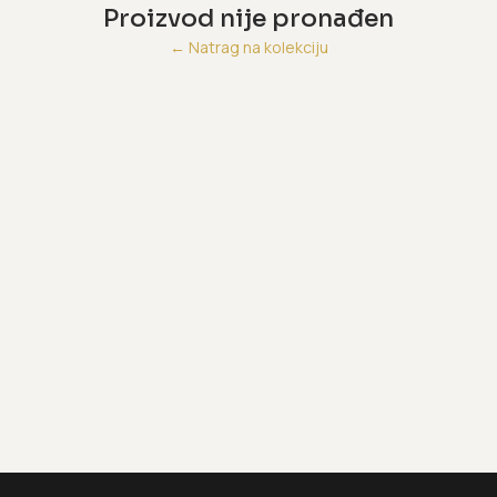
Proizvod nije pronađen
←
Natrag na kolekciju