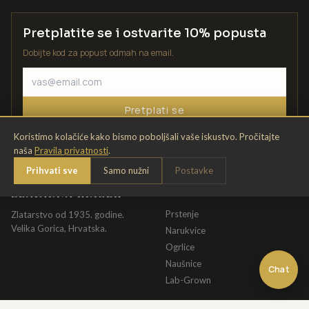
Pretplatite se i ostvarite 10% popusta
Dobijte kod za popust odmah na email.
Pretplati se
Koristimo kolačiće kako bismo poboljšali vaše iskustvo. Pročitajte
naša
Pravila privatnosti
.
Prihvati sve
Samo nužni
Postavke
ZLATARNA KRIŽEK
KATALOG
Prstenje
Zlatarstvo od 1935. godine.
Velika Gorica, Hrvatska.
Narukvice
Ogrlice
Naušnice
Chat
Lab-Grown