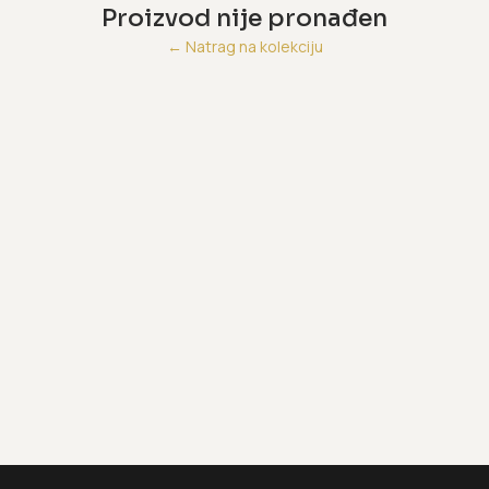
Proizvod nije pronađen
←
Natrag na kolekciju