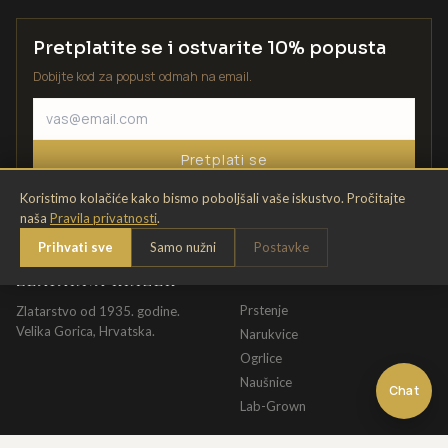
Pretplatite se i ostvarite 10% popusta
Dobijte kod za popust odmah na email.
Pretplati se
Koristimo kolačiće kako bismo poboljšali vaše iskustvo. Pročitajte
naša
Pravila privatnosti
.
Prihvati sve
Samo nužni
Postavke
ZLATARNA KRIŽEK
KATALOG
Prstenje
Zlatarstvo od 1935. godine.
Velika Gorica, Hrvatska.
Narukvice
Ogrlice
Naušnice
Chat
Lab-Grown