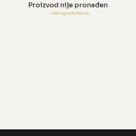
Proizvod nije pronađen
←
Natrag na kolekciju