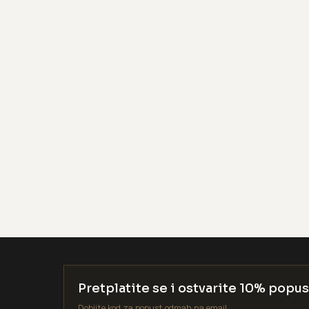
Pretplatite se i ostvarite 10% popus
Dobijte kod za popust odmah na email.