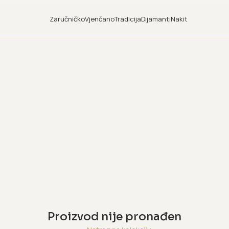
Zaručničko
Vjenčano
Tradicija
Dijamanti
Nakit
Proizvod nije pronađen