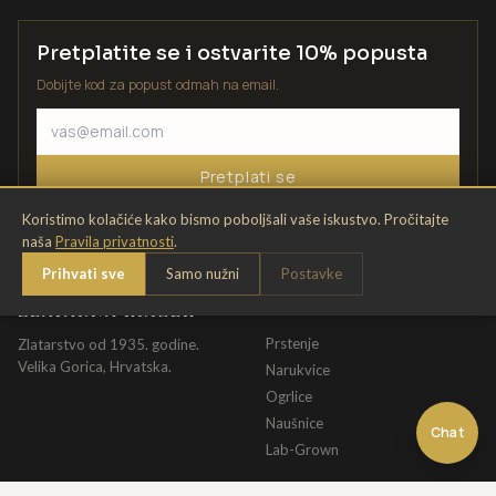
Pretplatite se i ostvarite 10% popusta
Dobijte kod za popust odmah na email.
Pretplati se
Koristimo kolačiće kako bismo poboljšali vaše iskustvo. Pročitajte
naša
Pravila privatnosti
.
Prihvati sve
Samo nužni
Postavke
ZLATARNA KRIŽEK
KATALOG
Prstenje
Zlatarstvo od 1935. godine.
Velika Gorica, Hrvatska.
Narukvice
Ogrlice
Naušnice
Chat
Lab-Grown