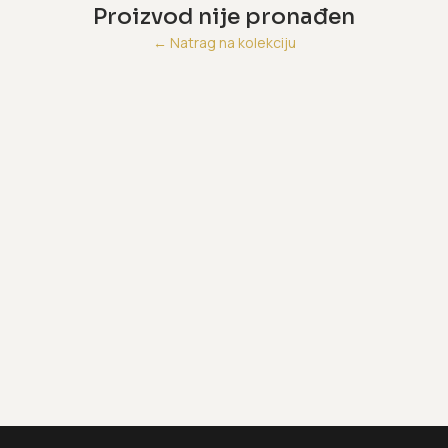
Proizvod nije pronađen
←
Natrag na kolekciju