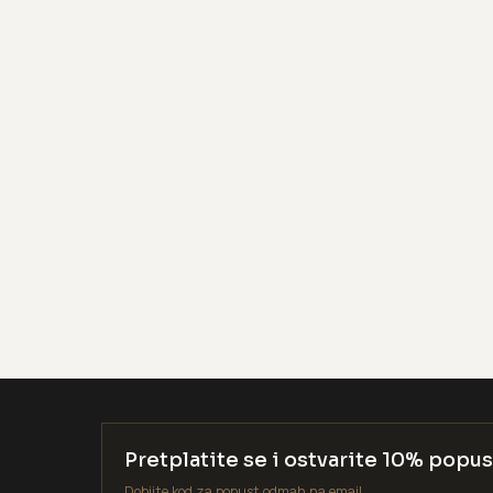
Pretplatite se i ostvarite 10% popus
Dobijte kod za popust odmah na email.