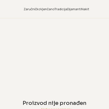
Zaručničko
Vjenčano
Tradicija
Dijamanti
Nakit
Proizvod nije pronađen