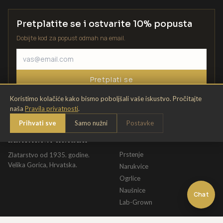
Pretplatite se i ostvarite 10% popusta
Dobijte kod za popust odmah na email.
Pretplati se
Koristimo kolačiće kako bismo poboljšali vaše iskustvo. Pročitajte
naša
Pravila privatnosti
.
Prihvati sve
Samo nužni
Postavke
ZLATARNA KRIŽEK
KATALOG
Prstenje
Zlatarstvo od 1935. godine.
Velika Gorica, Hrvatska.
Narukvice
Ogrlice
Naušnice
Chat
Lab-Grown