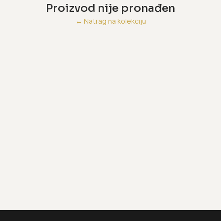
Proizvod nije pronađen
←
Natrag na kolekciju