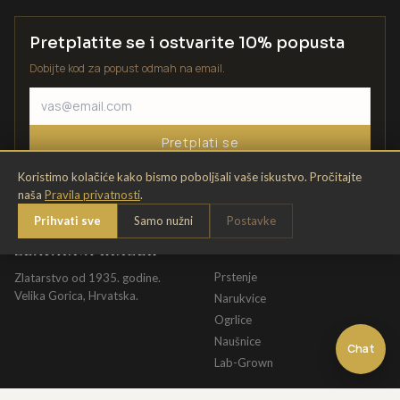
Pretplatite se i ostvarite 10% popusta
Dobijte kod za popust odmah na email.
Pretplati se
Koristimo kolačiće kako bismo poboljšali vaše iskustvo. Pročitajte
naša
Pravila privatnosti
.
Prihvati sve
Samo nužni
Postavke
ZLATARNA KRIŽEK
KATALOG
Prstenje
Zlatarstvo od 1935. godine.
Velika Gorica, Hrvatska.
Narukvice
Ogrlice
Naušnice
Chat
Lab-Grown