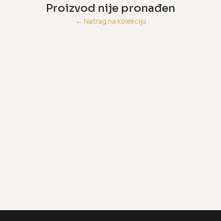
Proizvod nije pronađen
←
Natrag na kolekciju