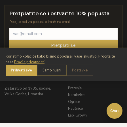
Pretplatite se i ostvarite 10% popusta
Dobijte kod za popust odmah na email.
Pretplati se
Koristimo kolačiće kako bismo poboljšali vaše iskustvo. Pročitajte
naša
Pravila privatnosti
.
Prihvati sve
Samo nužni
Postavke
ZLATARNA KRIŽEK
KATALOG
Prstenje
Zlatarstvo od 1935. godine.
Velika Gorica, Hrvatska.
Narukvice
Ogrlice
Naušnice
Chat
Lab-Grown