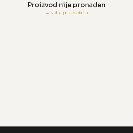
Proizvod nije pronađen
←
Natrag na kolekciju