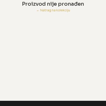
Proizvod nije pronađen
←
Natrag na kolekciju