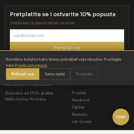
Pretplatite se i ostvarite 10% popusta
Dobijte kod za popust odmah na email.
Pretplati se
Koristimo kolačiće kako bismo poboljšali vaše iskustvo. Pročitajte
naša
Pravila privatnosti
.
Prihvati sve
Samo nužni
Postavke
ZLATARNA KRIŽEK
KATALOG
Prstenje
Zlatarstvo od 1935. godine.
Velika Gorica, Hrvatska.
Narukvice
Ogrlice
Naušnice
Chat
Lab-Grown