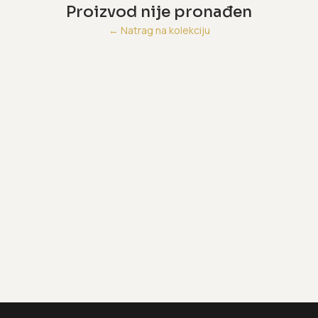
Proizvod nije pronađen
←
Natrag na kolekciju