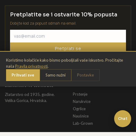
Pretplatite se i ostvarite 10% popusta
Dobijte kod za popust odmah na email.
Pretplati se
Koristimo kolačiće kako bismo poboljšali vaše iskustvo. Pročitajte
naša
Pravila privatnosti
.
Prihvati sve
Samo nužni
Postavke
ZLATARNA KRIŽEK
KATALOG
Prstenje
Zlatarstvo od 1935. godine.
Velika Gorica, Hrvatska.
Narukvice
Ogrlice
Naušnice
Chat
Lab-Grown