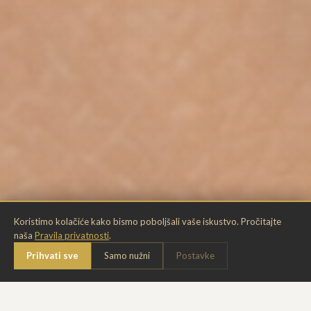
Koristimo kolačiće kako bismo poboljšali vaše iskustvo. Pročitajte
naša
Pravila privatnosti
.
Chat
Prihvati sve
Samo nužni
Postavke