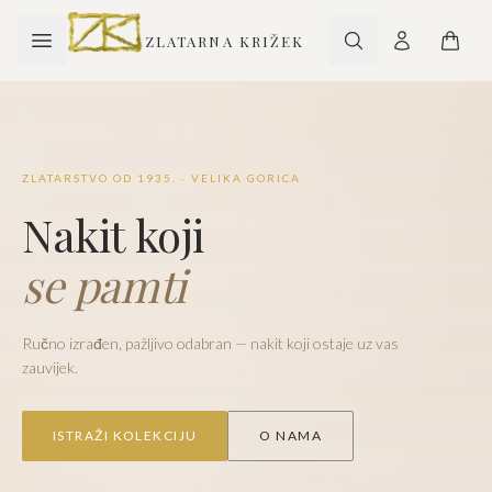
ZLATARNA KRIŽEK
ZLATARSTVO OD 1935. · VELIKA GORICA
Nakit koji
se pamti
Ručno izrađen, pažljivo odabran — nakit koji ostaje uz vas
zauvijek.
ISTRAŽI KOLEKCIJU
O NAMA